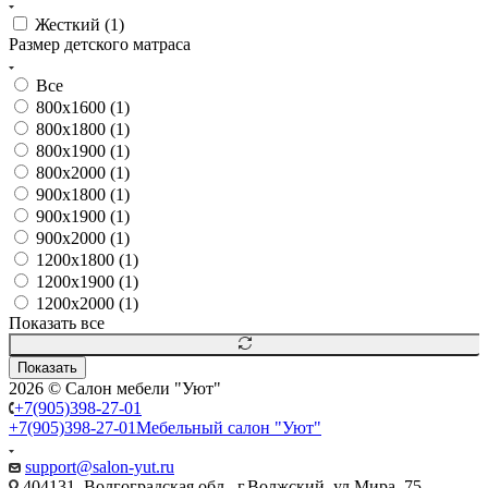
Жесткий (
1
)
Размер детского матраса
Все
800х1600 (
1
)
800х1800 (
1
)
800х1900 (
1
)
800х2000 (
1
)
900х1800 (
1
)
900х1900 (
1
)
900х2000 (
1
)
1200х1800 (
1
)
1200х1900 (
1
)
1200х2000 (
1
)
Показать все
Показать
2026 © Салон мебели "Уют"
+7(905)398-27-01
+7(905)398-27-01
Мебельный салон "Уют"
support@salon-yut.ru
404131, Волгоградская обл., г.Волжский, ул.Мира, 75