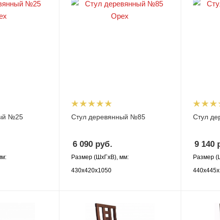
ый №25
Стул деревянный №85
Стул д
6 090
руб.
9 140
р
мм:
Размер (ШхГхВ), мм:
Размер (
430х420х1050
440х445х