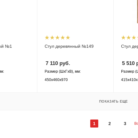
ый №1
Стул деревянный №149
Стул д
7 110
руб.
5 510
р
мм:
Размер (ШхГхВ), мм:
Размер (
450х460х970
415х410х
ПОКАЗАТЬ ЕЩЕ
1
2
3
В