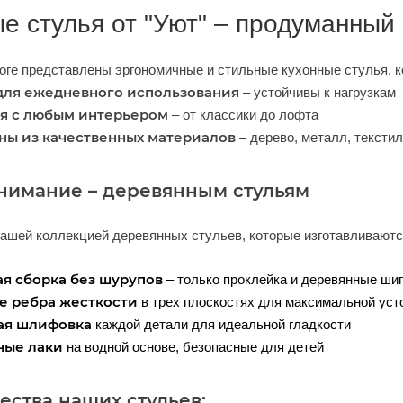
е стулья от "Уют" – продуманный
оге представлены эргономичные и стильные кухонные стулья, к
для ежедневного использования
– устойчивы к нагрузкам
я с любым интерьером
– от классики до лофта
ны из качественных материалов
– дерево, металл, тексти
нимание – деревянным стульям
ашей коллекцией деревянных стульев, которые изготавливаются
я сборка без шурупов
– только проклейка и деревянные ши
е ребра жесткости
в трех плоскостях для максимальной уст
ая шлифовка
каждой детали для идеальной гладкости
ные лаки
на водной основе, безопасные для детей
ства наших стульев: