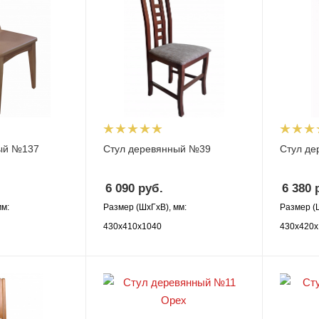
ый №137
Стул деревянный №39
Стул д
6 090
руб.
6 380
р
мм:
Размер (ШхГхВ), мм:
Размер (
430х410х1040
430х420х