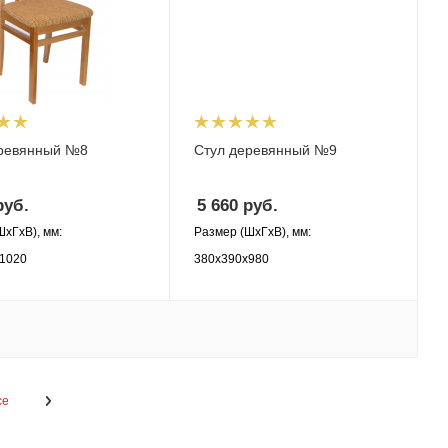
еревянный №8
Стул деревянный №9
уб.
5 660
руб.
ШхГхВ), мм:
Размер (ШхГхВ), мм:
1020
380х390х980
се