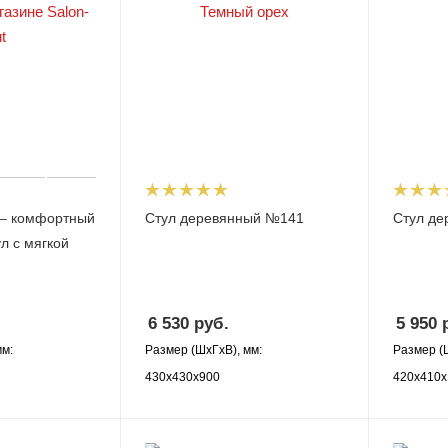
 – комфортный
Стул деревянный №141
Стул д
л с мягкой
6 530
руб.
5 950
р
мм:
Размер (ШхГхВ), мм:
Размер (
430х430х900
420х410х