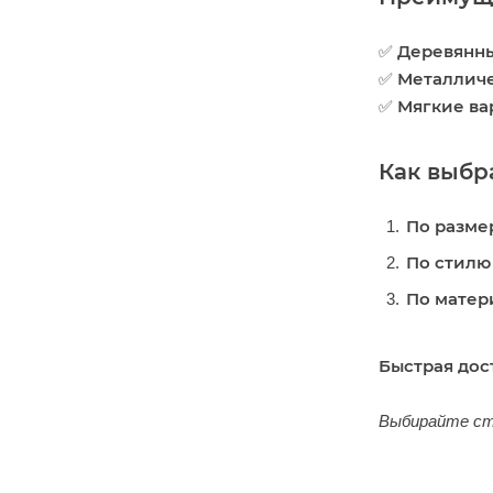
Деревянн
✅
Металличе
✅
Мягкие ва
✅
Как выбр
По разме
По стилю
По матер
Быстрая дос
Выбирайте ст