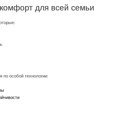
 комфорт для всей семьи
оторые:
ль
 по особой технологии:
пы
ойчивости