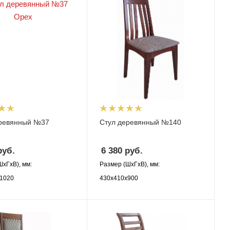
еревянный №37
Стул деревянный №140
уб.
6 380
руб.
ШхГхВ), мм:
Размер (ШхГхВ), мм:
1020
430х410х900