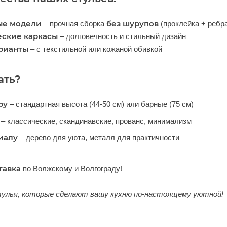
ые модели
без шурупов
– прочная сборка
(проклейка + ребр
ские каркасы
– долговечность и стильный дизайн
рианты
– с текстильной или кожаной обивкой
ать?
ру
– стандартная высота (44-50 см) или барные (75 см)
– классические, скандинавские, прованс, минимализм
иалу
– дерево для уюта, металл для практичности
тавка
по Волжскому и Волгограду!
улья, которые сделают вашу кухню по-настоящему уютной!