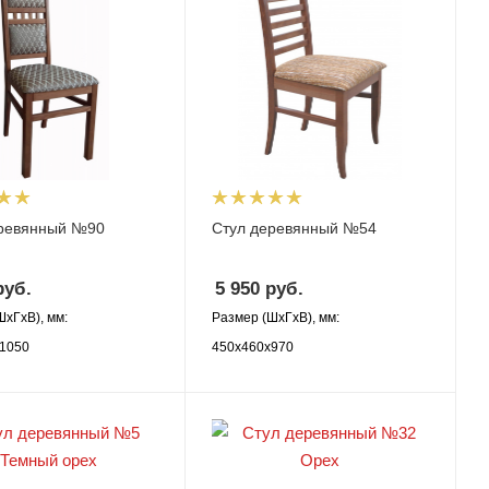
еревянный №90
Стул деревянный №54
уб.
5 950
руб.
ШхГхВ), мм:
Размер (ШхГхВ), мм:
1050
450х460х970