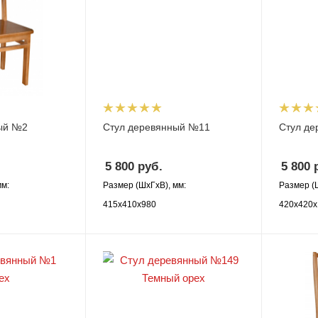
ый №2
Стул деревянный №11
Стул д
5 800
руб.
5 800
р
мм:
Размер (ШхГхВ), мм:
Размер (
415х410х980
420х420х