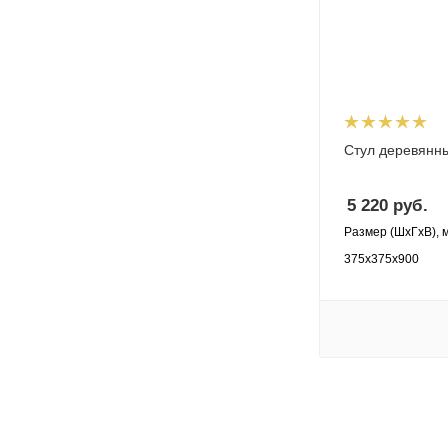
Стул деревянн
5 220
руб.
Размер (ШхГхВ), 
375х375х900