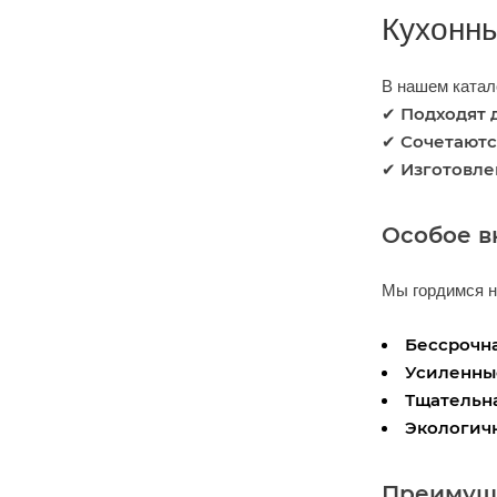
Кухонны
В нашем катал
Подходят 
✔
Сочетаютс
✔
Изготовле
✔
Особое в
Мы гордимся н
Бессрочна
Усиленны
Тщательн
Экологич
Преимуще