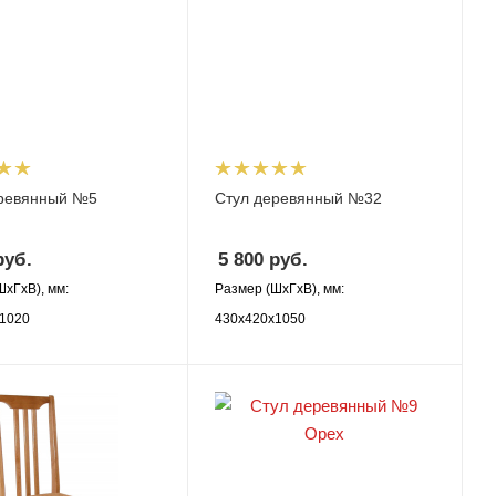
еревянный №5
Стул деревянный №32
уб.
5 800
руб.
ШхГхВ), мм:
Размер (ШхГхВ), мм:
1020
430х420х1050