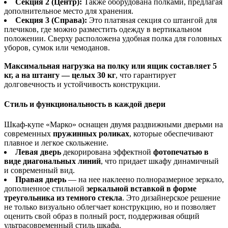
Секция 2 (Центр):
Также оборудована полками, предлагая
дополнительное место для хранения.
Секция 3 (Справа):
Это платяная секция со штангой для
плечиков, где можно разместить одежду в вертикальном
положении. Сверху расположена удобная полка для головных
уборов, сумок или чемоданов.
Максимальная нагрузка на полку или ящик составляет 5
кг, а на штангу — целых 30 кг
, что гарантирует
долговечность и устойчивость конструкции.
Стиль и функциональность в каждой двери
Шкаф-купе «Марко» оснащен двумя раздвижными дверьми на
современных
пружинных роликах
, которые обеспечивают
плавное и легкое скольжение.
Левая дверь
декорирована эффектной
фотопечатью в
виде диагональных линий
, что придает шкафу динамичный
и современный вид.
Правая дверь
— на нее наклеено полноразмерное зеркало,
дополненное стильной
зеркальной вставкой в форме
треугольника из темного стекла
. Это дизайнерское решение
не только визуально облегчает конструкцию, но и позволяет
оценить свой образ в полный рост, поддерживая общий
ультрасовременный стиль шкафа.