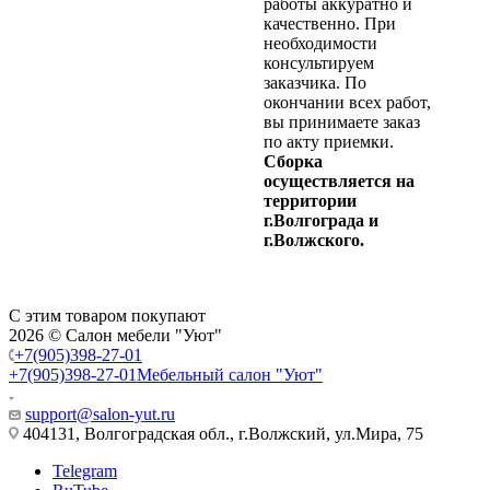
работы аккуратно и
качественно. При
необходимости
консультируем
заказчика. По
окончании всех работ,
вы принимаете заказ
по акту приемки.
Сборка
осуществляется на
территории
г.Волгограда и
г.Волжского.
С этим товаром покупают
2026 © Салон мебели "Уют"
+7(905)398-27-01
+7(905)398-27-01
Мебельный салон "Уют"
support@salon-yut.ru
404131, Волгоградская обл., г.Волжский, ул.Мира, 75
Telegram