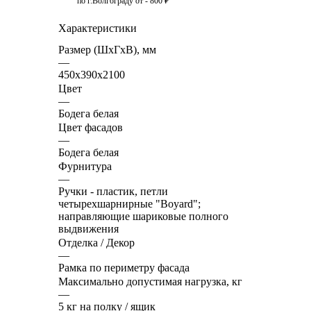
по г.Волгограду от - 800 ₽
Характеристики
Размер (ШхГхВ), мм
—
450х390х2100
Цвет
—
Бодега белая
Цвет фасадов
—
Бодега белая
Фурнитура
—
Ручки - пластик, петли
четырехшарнирные "Boyard";
направляющие шариковые полного
выдвижения
Отделка / Декор
—
Рамка по периметру фасада
Максимально допустимая нагрузка, кг
—
5 кг на полку / ящик