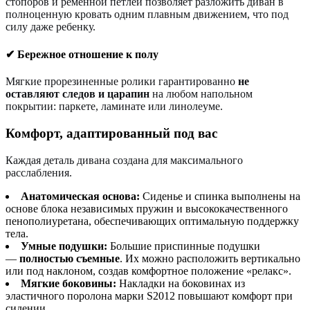
стопоров и ременной петлей позволяет разложить диван в
полноценную кровать одним плавным движением, что под
силу даже ребенку.
✔ Бережное отношение к полу
Мягкие прорезиненные ролики гарантированно
не
оставляют следов и царапин
на любом напольном
покрытии: паркете, ламинате или линолеуме.
Комфорт, адаптированный под вас
Каждая деталь дивана создана для максимального
расслабления.
Анатомическая основа:
Сиденье и спинка выполнены на
основе блока независимых пружин и высококачественного
пенополиуретана, обеспечивающих оптимальную поддержку
тела.
Умные подушки:
Большие приспинные подушки
—
полностью съемные
. Их можно расположить вертикально
или под наклоном, создав комфортное положение «релакс».
Мягкие боковины:
Накладки на боковинах из
эластичного поролона марки S2012 повышают комфорт при
сидении.