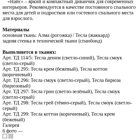
«Найс» – яркий и компактный диванчик для современных
интерьеров. Рекомендуется в качестве постоянного спального
места для детей и подростков или гостевого спального места
для взрослого.
Материалы
основная ткань: Алма (рогожка) / Тесла (жаккард)
задняя стенка в технической ткани (спанбонд)
Выполняется в тканях:
Арт. ТД 114/5: Тесла деним (светло-синий), Тесла смоук
(светло-серый)
Арт. ТД 295: Тесла крем (бежевый), Тесла коттон
(коричневый)
Арт. ТД 296: Тесла смоук (светло-серый), Тесла бирюза
(бирюзовый)
Арт. ТД 297: Тесла грин (светло-зелёный), Тесла смоук
(светло-серый)
Арт. ТД 298: Тесла грей (тёмно-серый), Тесла смоук (светло-
серый)
Арт. ТД 299: Тесла коттон (коричневый), Тесла крем
(бежевый)
Галерея
6
фото
—