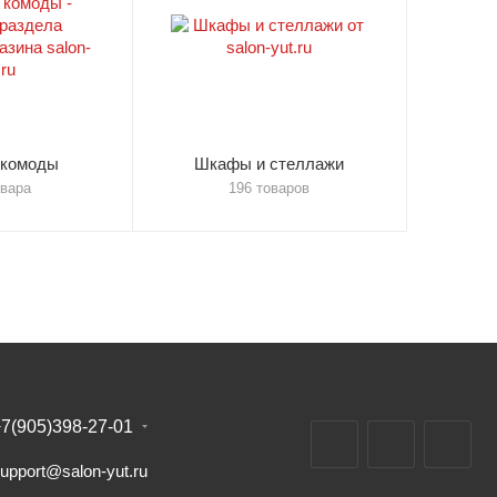
 комоды
Шкафы и стеллажи
овара
196 товаров
7(905)398-27-01
upport@salon-yut.ru