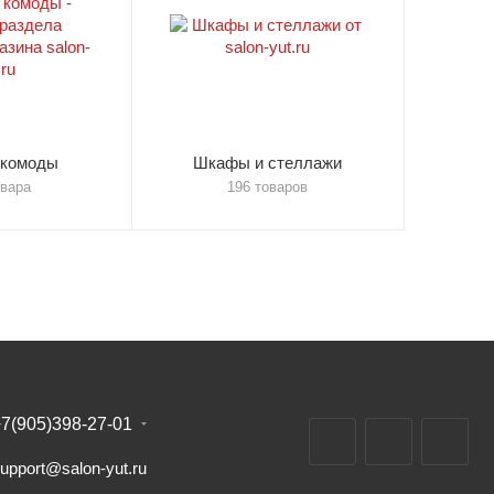
 комоды
Шкафы и стеллажи
овара
196 товаров
7(905)398-27-01
upport@salon-yut.ru