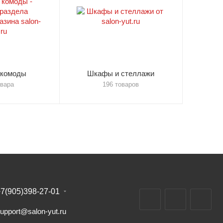
 комоды
Шкафы и стеллажи
овара
196 товаров
7(905)398-27-01
upport@salon-yut.ru