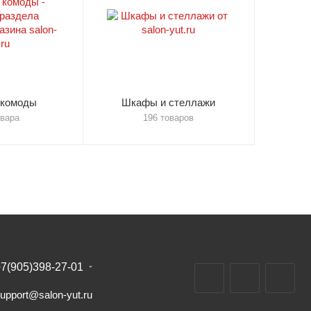
 комоды
Шкафы и стеллажи
овара
196 товаров
7(905)398-27-01
upport@salon-yut.ru