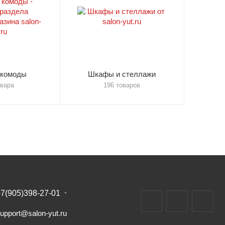
 комоды
Шкафы и стеллажи
овара
196 товаров
7(905)398-27-01
upport@salon-yut.ru