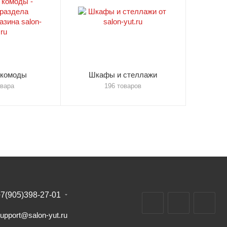
 комоды
Шкафы и стеллажи
овара
196 товаров
7(905)398-27-01
upport@salon-yut.ru