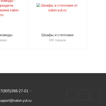
 комоды
Шкафы и стеллажи
овара
196 товаров
7(905)398-27-01
upport@salon-yut.ru