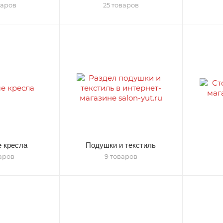
варов
25 товаров
 кресла
Подушки и текстиль
варов
9 товаров