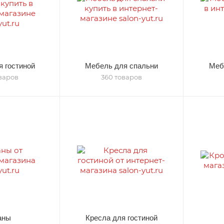
 гостиной
Мебель для спальни
Меб
варов
360 товаров
аны
Кресла для гостиной