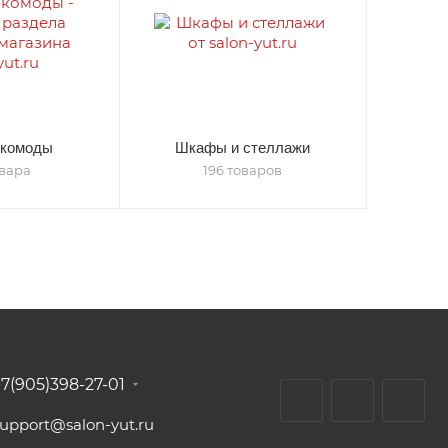
 комоды
Шкафы и стеллажи
овара
196 товаров
+7(905)398-27-01
support@salon-yut.ru