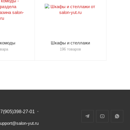
 комоды
Шкафы и стеллажи
овара
196 товаров
7(905)398-27-01
upport@salon-yut.ru